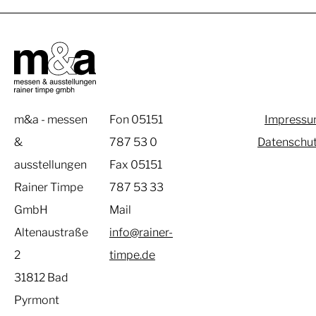
m&a - messen
Fon 05151
Impress
&
787 53 0
Datenschu
ausstellungen
Fax 05151
Rainer Timpe
787 53 33
GmbH
Mail
Altenaustraße
info@rainer-
2
timpe.de
31812 Bad
Pyrmont